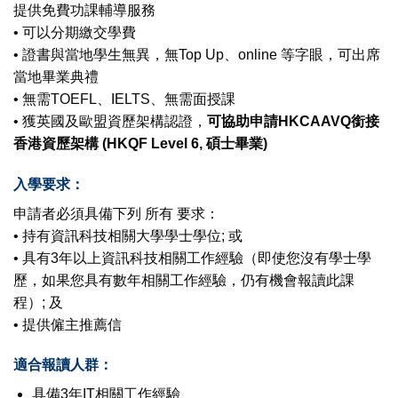
提供免費功課輔導服務
• 可以分期繳交學費
• 證書與當地學生無異，無Top Up、online 等字眼，可出席
當地畢業典禮
• 無需TOEFL、IELTS、無需面授課
• 獲英國及歐盟資歷架構認證，
可協助申請HKCAAVQ銜接
香港資歷架構 (HKQF Level 6, 碩士畢業)
入學要求：
申請者必須具備下列 所有 要求：
• 持有資訊科技相關大學學士學位; 或
• 具有3年以上資訊科技相關工作經驗（即使您沒有學士學
歷，如果您具有數年相關工作經驗，仍有機會報讀此課
程）; 及
• 提供僱主推薦信
適合報讀人群：
具備3年IT相關工作經驗