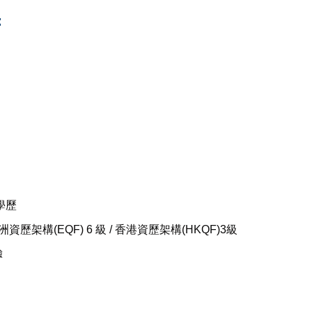
：
學歷
洲資歷架構(EQF) 6 級 / 香港資歷架構(HKQF)3級
驗