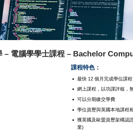
 電腦學學士課程 – Bachelor Compute
課程特色
：
最快 12 個月完成學位課程
網上課程，以功課評核，
可以分期繳交學費
學位資歷與英國本地課程相
獲英國及歐盟資歷架構認證,可申
業)