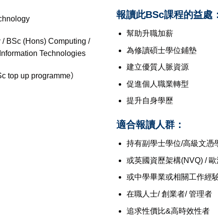
報讀此BSc課程的益處
echnology
幫助升職加薪
 / BSc (Hons) Computing /
為修讀碩士學位鋪墊
nformation Technologies
建立優質人脈資源
up programme）
促進個人職業轉型
提升自身學歷
適合報讀人群：
持有副學士學位/高級文憑
或英國資歷架構(NVQ) / 歐
或中學畢業或相關工作經
在職人士/ 創業者/ 管理者
追求性價比&高時效性者