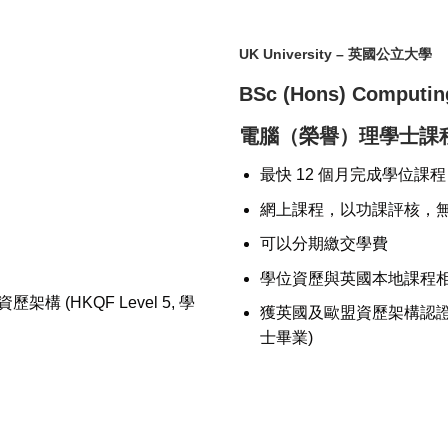
UK University
– 英國公立大學
BSc (Hons) Computin
電腦（榮譽）理學士課
最快 12 個月完成學位課程
網上課程，以功課評核，
可以分期繳交學費
學位資歷與英國本地課程相
(HKQF Level 5, 學
獲英國及歐盟資歷架構認證,可申
士畢業)