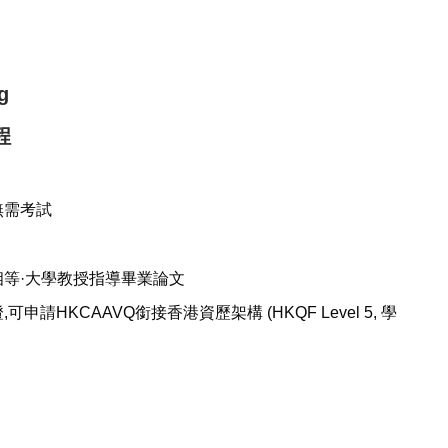
g
程
無需考試
等·大學教授指導畢業論文
請HKCAAVQ銜接香港資歷架構 (HKQF Level 5, 學