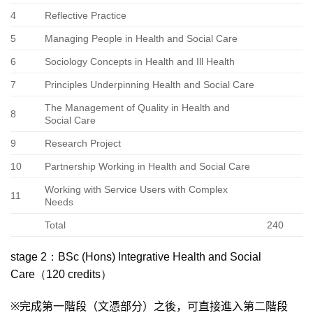
4
Reflective Practice
5
Managing People in Health and Social Care
6
Sociology Concepts in Health and Ill Health
7
Principles Underpinning Health and Social Care
The Management of Quality in Health and
8
Social Care
9
Research Project
10
Partnership Working in Health and Social Care
Working with Service Users with Complex
11
Needs
Total
240
stage 2：BSc (Hons) Integrative Health and Social
Care（120 credits）
※
完成第一階段（文憑部分）之後，可直接進入第二階段