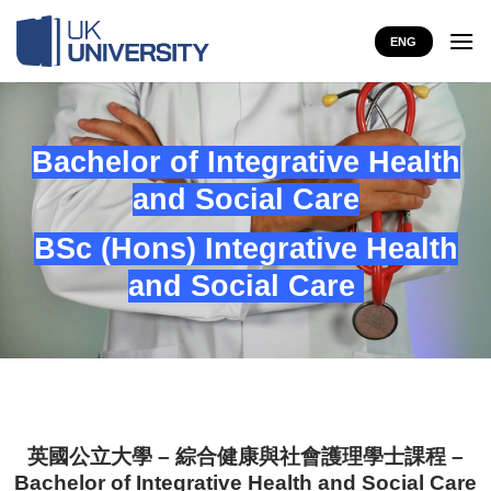
Skip
to
ENG
content
Bachelor of Integrative Health
and Social Care
BSc (Hons) Integrative Health
and Social Care
英國公立大學 – 綜合健康與社會護理學士課程 –
Bachelor of Integrative Health and Social Care