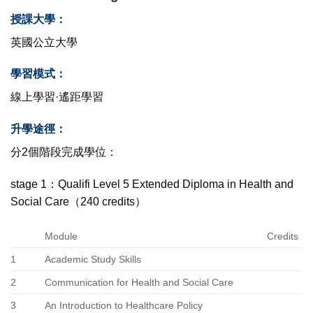
授課大學：
英國公立大學
學習模式：
線上學習·遙距學習
升學途徑：
分2個階段完成學位：
stage 1：Qualifi Level 5 Extended Diploma in Health and
Social Care（240 credits）
Module
Credits
1
Academic Study Skills
2
Communication for Health and Social Care
3
An Introduction to Healthcare Policy