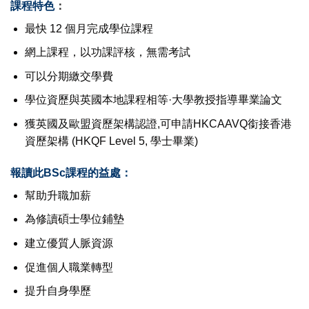
課程特色
：
最快 12 個月完成學位課程
網上課程，以功課評核，無需考試
可以分期繳交學費
學位資歷與英國本地課程相等·大學教授指導畢業論文
獲英國及歐盟資歷架構認證,可申請HKCAAVQ銜接香港
資歷架構 (HKQF Level 5, 學士畢業)
報讀此BSc課程的益處：
幫助升職加薪
為修讀碩士學位鋪墊
建立優質人脈資源
促進個人職業轉型
提升自身學歷