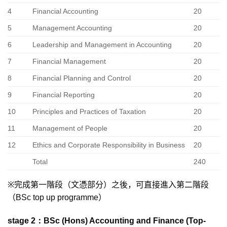
4
Financial Accounting
20
5
Management Accounting
20
6
Leadership and Management in Accounting
20
7
Financial Management
20
8
Financial Planning and Control
20
9
Financial Reporting
20
10
Principles and Practices of Taxation
20
11
Management of People
20
12
Ethics and Corporate Responsibility in Business
20
Total
240
※
完成第一階段（文憑部分）之後，可直接進入第二階段
（BSc top up programme）
stage 2：BSc (Hons) Accounting and Finance (Top-