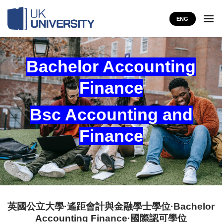
Skip
to
ENG
content
Bachelor Accounting
Finance
Bsc Accounting and
Finance
英國公立大學·遙距會計與金融學士學位·Bachelor
Accounting Finance·國際認可學位