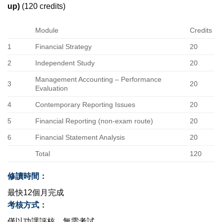
up)
(120 credits)
Module
Credits
1
Financial Strategy
20
2
Independent Study
20
Management Accounting – Performance
3
20
Evaluation
4
Contemporary Reporting Issues
20
5
Financial Reporting (non-exam route)
20
6
Financial Statement Analysis
20
Total
120
修讀時間：
最快12個月完成
考核方式：
僅以功課評核，無需考試