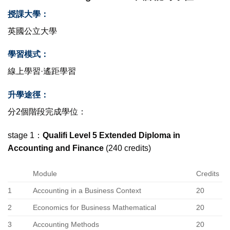
授課大學：
英國公立大學
學習模式：
線上學習·遙距學習
升學途徑：
分2個階段完成學位：
stage 1：
Qualifi Level 5 Extended Diploma in
Accounting and Finance
(240 credits)
Module
Credits
1
Accounting in a Business Context
20
2
Economics for Business Mathematical
20
3
Accounting Methods
20