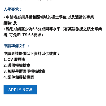
入學要求：
• 申請者必須具備相關領域的
碩士學位
,以及適當的專業
經驗; 及
• 雅思成績至少為6.5分或同等水平（有英語教授之碩士畢業
者, 可免IELTS 6.5要求）
申請準備文件：
申請者請提供以下資料以供核實︰
1. CV 履歷表
2. 護照掃描檔案
3. 相關學歷證明掃描檔案
4. 証件相掃描檔案
APPLY NOW