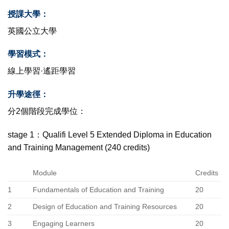
授課大學：
英國公立大學
學習模式：
線上學習·遙距學習
升學途徑：
分2個階段完成學位：
stage 1：Qualifi Level 5 Extended Diploma in Education
and Training Management (240 credits)
Module
Credits
1
Fundamentals of Education and Training
20
2
Design of Education and Training Resources
20
3
Engaging Learners
20