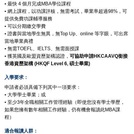
• 最快 4 個月完成MBA學位課程
• 網上課程，以功課評核，無需考試，畢業率超過98%，可
提供免費功課輔導服務
• 可以分期繳交學費
• 證書與當地學生無異，無Top Up、online 等字眼，可出席
當地畢業典禮
• 無需TOEFL、IELTS、無需面授課
• 獲英國及歐盟資歷架構認證，
可協助申請HKCAAVQ銜接
香港資歷架構 (HKQF Level 6, 碩士畢業)
入學要求：
申請者必須具備下列其中一項要求：
• 大學學士畢業；或
• 至少3年全職相關工作管理經驗（即使您沒有學士學歷，
如果您擁有數年相關工作經驗，仍有機會報讀此MBA課
程）
適合報讀人群：