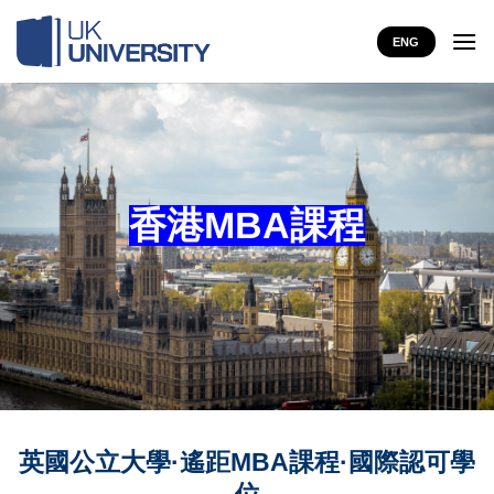
Skip
to
ENG
content
香港MBA課程
英國公立大學·遙距MBA課程·國際認可學