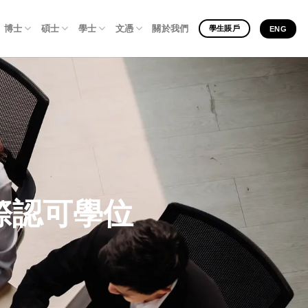
博士
碩士
學士
文憑
關於我們
學生賬戶
ENG
際認可學位