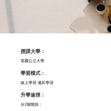
授課大學：
英國公立大學
學習模式：
線上學習·遙距學習
升學途徑：
分2個階段：