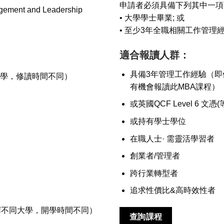
申請者必須具備下列其中一項
agement and Leadership
• 大學學士畢業; 或
• 至少3年全職相關工作管理
適合報讀人群：
具備3年管理工作經驗（
不同大學，修讀時間不同）
有機會報讀此MBA課程）
或英國QCF Level 6 文
或持有學士學位
在職人士· 需靈活學習者
創業者/管理者
跨行業轉型者
追求性價比&高時效性者
 / 10月(選擇不同大學，開學時間不同）
查詢課程