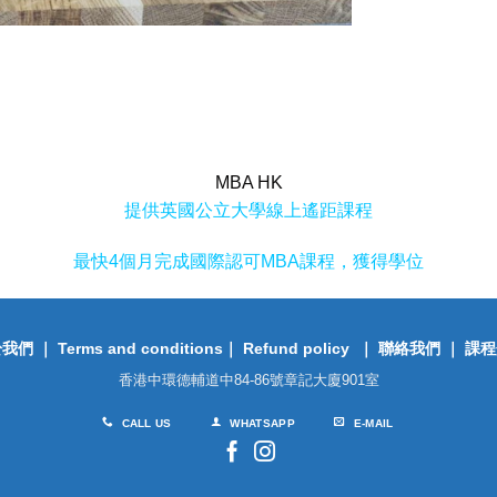
MBA HK
提供英國公立大學線上遙距課程
最快4個月完成國際認可MBA課程，獲得學位
於我們
｜
Terms and conditions
｜
Refund policy
｜
聯絡我們
｜
課程
香港中環德輔道中84-86號章記大廈901室
CALL US
WHATSAPP
E-MAIL