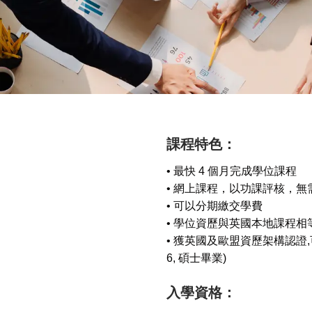
課程特色：
• 最快 4 個月完成學位課程
• 網上課程，以功課評核，無
• 可以分期繳交學費
• 學位資歷與英國本地課程相
• 獲英國及歐盟資歷架構認證,可
6, 碩士畢業)
入學資格：