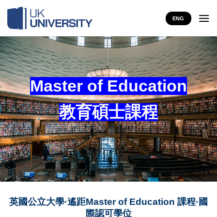
Skip
to
ENG
content
Master of Education
教育碩士課程
英國公立大學·遙距Master of Education 課程·國
際認可學位