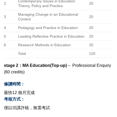
Contemporary Issues in Education:
2
20
Theory, Policy and Practice
Managing Change in an Educational
3
20
Context
4
Pedagogy and Practice in Education
20
5
Leading Reflective Practice in Education
20
6
Research Methods in Education
20
Total
120
stage 2：MA Education(Top-up)
– Professional Enquiry
(60 credits)
修讀時間：
最快12 個月完成
考核方式：
僅以功課評核，無需考試