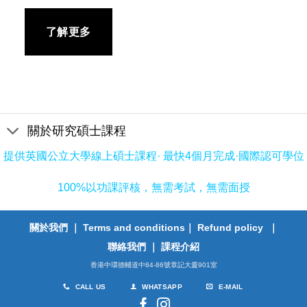
了解更多
關於研究碩士課程
提供英國公立大學線上碩士課程· 最快4個月完成·國際認可學位
100%以功課評核，無需考試，無需面授
關於我們
｜
Terms and conditions
｜
Refund policy
｜
聯絡我們
｜
課程介紹
香港中環德輔道中84-86號章記大廈901室
CALL US
WHATSAPP
E-MAIL