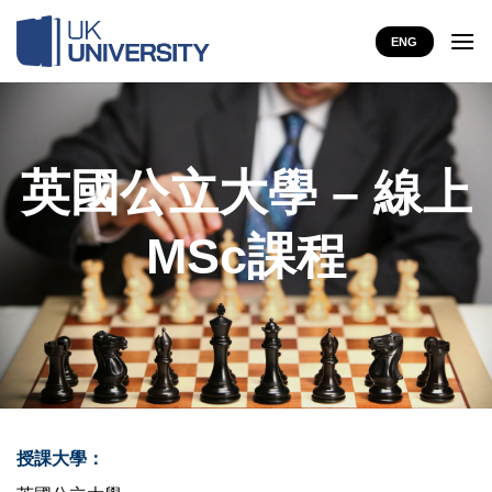
Skip
to
ENG
content
英國公立大學 – 線上
MSc課程
授課大學：