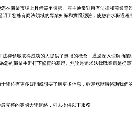
s Law 學位，將使您在職業市場上具備競爭優勢。雇主通常對擁有法律
ess Law 學位證明了您擁有商法領域的專業知識和實踐經驗，使您在求職
有志於在商業和法律領域取得成功的人提供了無限的機會。通過深入理
碩士學位將為您的職業生涯打下堅實的基礎。無論是追求法律職業還是從事商業管理
s Law 商法碩士學位有更多疑問或想要了解更多信息，歡迎您隨時咨詢我們
最完整的英國大學網絡，可以提供以下服務: