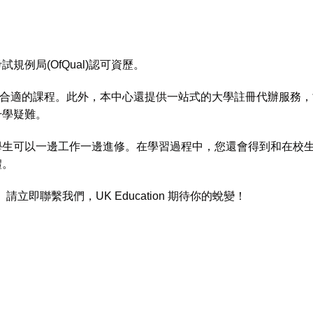
規例局(OfQual)認可資歷。
適的課程。此外，本中心還提供一站式的大學註冊代辦服務，
升學疑難。
00%遙距授課，學生可以一邊工作一邊進修。在學習過程中，您還會得到
禮。
涯。請立即聯繫我們，UK Education 期待你的蛻變！