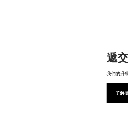
遞
我們的升
了解