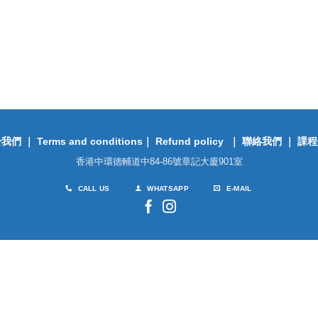
於我們
｜
Terms and conditions
｜
Refund policy
｜
聯絡我們
｜
課程
香港中環德輔道中84-86號章記大廈901室
CALL US
WHATSAPP
E-MAIL