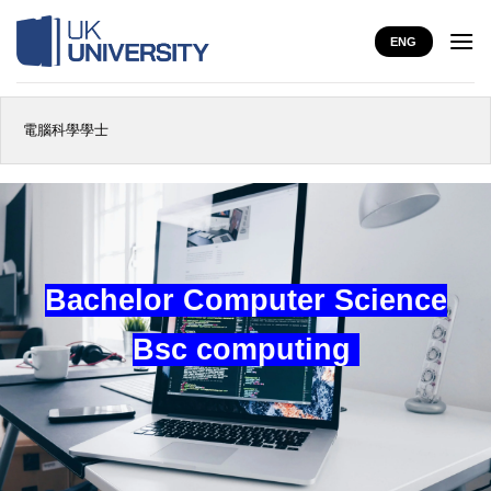
Skip
to
ENG
content
電腦科學學士
Bachelor Computer Science
Bsc computing