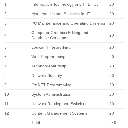
1
Information Technology and IT Ethics
20
2
Mathematics and Statistics for IT
20
3
PC Maintenance and Operating Systems
20
Computer Graphics Editing and
4
20
Database Concepts
5
Logical IT Networking
20
6
Web Programming
20
7
Technopreneurship
20
8
Network Security
20
9
C#.NET Programming
20
10
System Administration
20
11
Network Routing and Switching
20
12
Content Management Systems
20
Total
240