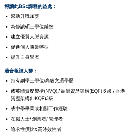
報讀此BSc課程的益處：
幫助升職加薪
為修讀碩士學位鋪墊
建立優質人脈資源
促進個人職業轉型
提升自身學歷
適合報讀人群：
持有副學士學位/高級文憑學歷
或英國資歷架構(NVQ) / 歐洲資歷架構(EQF) 6 級 / 香港
資歷架構(HKQF)3級
或中學畢業或相關工作經驗
在職人士/ 創業者/ 管理者
追求性價比&高時效性者