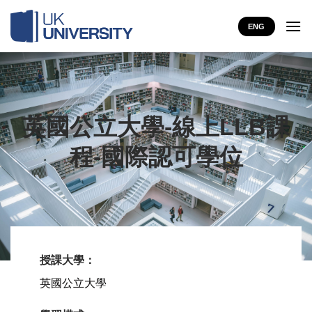
Skip
to
ENG
content
英國公立大學-線上LLB課
程-國際認可學位
授課大學：
英國公立大學