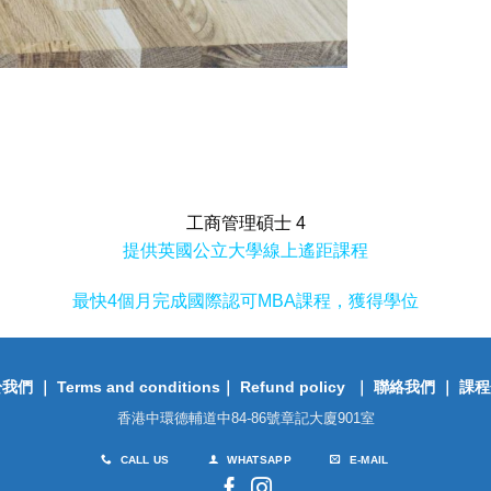
工商管理碩士 4
提供英國公立大學線上遙距課程
最快4個月完成國際認可MBA課程，獲得學位
於我們
｜
Terms and conditions
｜
Refund policy
｜
聯絡我們
｜
課程
香港中環德輔道中84-86號章記大廈901室
CALL US
WHATSAPP
E-MAIL