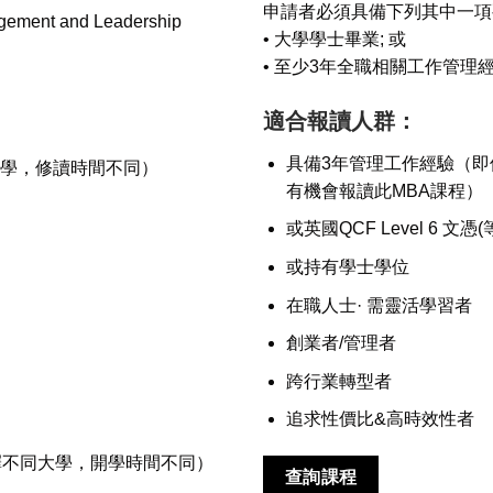
申請者必須具備下列其中一項
agement and Leadership
• 大學學士畢業; 或
• 至少3年全職相關工作管理
適合報讀人群：
具備3年管理工作經驗（
不同大學，修讀時間不同）
有機會報讀此MBA課程）
或英國QCF Level 6 文
或持有學士學位
在職人士· 需靈活學習者
創業者/管理者
跨行業轉型者
追求性價比&高時效性者
 / 10月(選擇不同大學，開學時間不同）
查詢課程