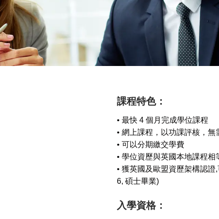
課程特色：
• 最快 4 個月完成學位課程
• 網上課程，以功課評核，無
• 可以分期繳交學費
• 學位資歷與英國本地課程相
• 獲英國及歐盟資歷架構認證,可
6, 碩士畢業)
入學資格：