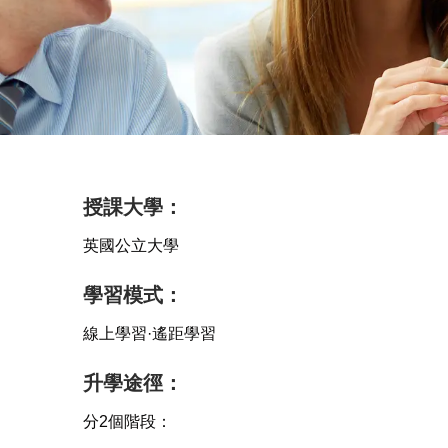
授課大學：
英國公立大學
學習模式：
線上學習·遙距學習
升學途徑：
分2個階段：