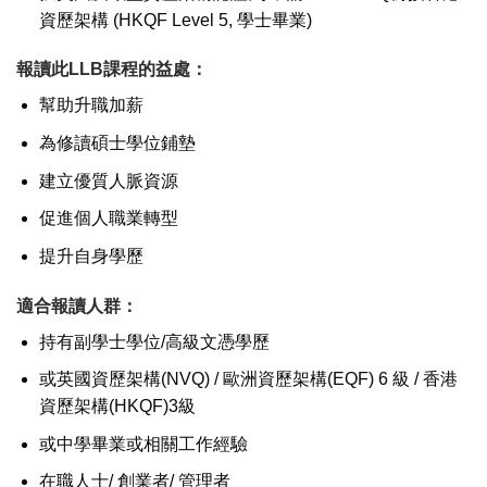
資歷架構 (HKQF Level 5, 學士畢業)
報讀此LLB課程的益處：
幫助升職加薪
為修讀碩士學位鋪墊
建立優質人脈資源
促進個人職業轉型
提升自身學歷
適合報讀人群：
持有副學士學位/高級文憑學歷
或英國資歷架構(NVQ) / 歐洲資歷架構(EQF) 6 級 / 香港
資歷架構(HKQF)3級
或中學畢業或相關工作經驗
在職人士/ 創業者/ 管理者