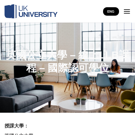
Skip
to
ENG
content
英國公立大學 – 線上LLB課
程 – 國際認可學位
授課大學：